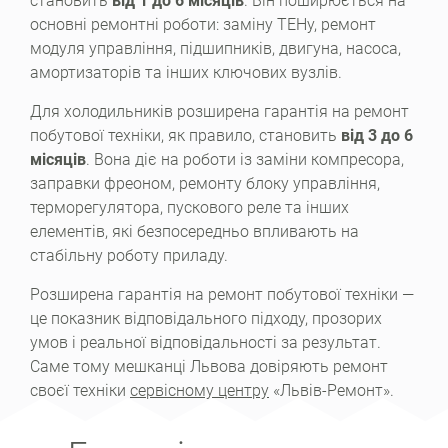
становить
від 1 до 6 місяців
. Він поширюється на
основні ремонтні роботи: заміну ТЕНу, ремонт
модуля управління, підшипників, двигуна, насоса,
амортизаторів та інших ключових вузлів.
Для холодильників розширена гарантія на ремонт
побутової техніки, як правило, становить
від 3 до 6
місяців
. Вона діє на роботи із заміни компресора,
заправки фреоном, ремонту блоку управління,
терморегулятора, пускового реле та інших
елементів, які безпосередньо впливають на
стабільну роботу приладу.
Розширена гарантія на ремонт побутової техніки —
це показник відповідального підходу, прозорих
умов і реальної відповідальності за результат.
Саме тому мешканці Львова довіряють ремонт
своєї техніки
сервісному центру
«Львів-Ремонт».