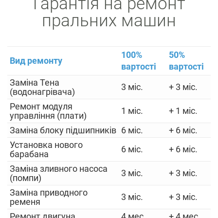
Гарантія на ремонт
пральних машин
100%
50%
Вид ремонту
вартості
вартості
Заміна Тена
3 міс.
+ 3 міс.
(водонагрівача)
Ремонт модуля
1 міс.
+ 1 міс.
управління (плати)
Заміна блоку підшипників
6 міс.
+ 6 міс.
Установка нового
6 міс.
+ 6 міс.
барабана
Заміна зливного насоса
3 міс.
+ 3 міс.
(помпи)
Заміна приводного
3 міс.
+ 3 міс.
ременя
Ремонт двигуна
4 мес.
+ 4 мес.